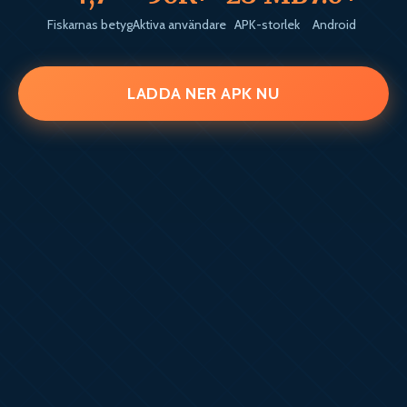
Fiskarnas betyg
Aktiva användare
APK-storlek
Android
LADDA NER APK NU