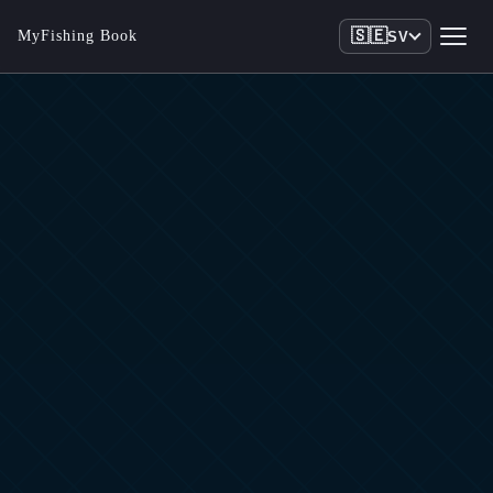
🇸🇪
MyFishing Book
SV